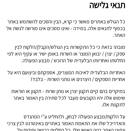
תנאי גלישה
כל הגולש באתרים מאשר כי קרא, הבין והסכים להשתמש באתר
בכפוף לתנאים אלה. במידה - ואינו מסכים אינו מורשה לגשת אל
האתר.
מובהר בזאת כי כל התקשרות בין הגולש/הקבלן/הלקוח לבין
ספק / יצרן / יבואן המוצר או השרות באופן ישיר או עקיף היא לפי
החלטתו ואחריותו הבלעדית של הרוכש / מבצע הפעולה.
האחריות הבלעדית לאיכות המוצרים, אספקתם וביצועם היא על
אחריות הספקים / היצרנים או נותני השרות - בלבד!
במיקרים בהם קיים תקנון יצרן או נותן שרות - תקנון או הוראות
שימוש אלה יהיו הקובעים מעבר לכל סתירה בין האמור באתר
לתקנות אלו.
על הלקוח/מבצע הפעולה לבחון, ולהחליט ע"י המהנדס
והאדריכל שלו את התאמת האמור באתרים באינטרנט לבין צרכי
ונתוני האתר בניה האישי שלו. כל החלטת רכישה ופיקוח על