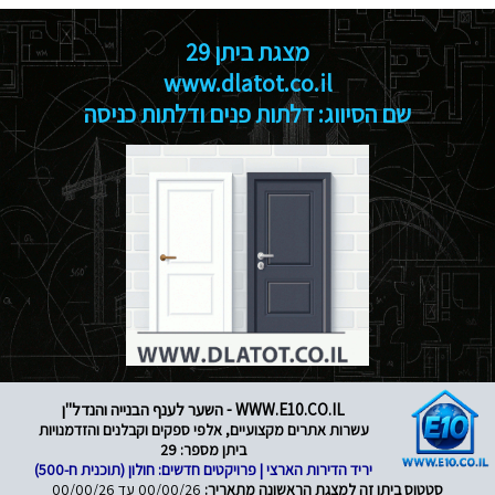
מצגת ביתן 29
www.dlatot.co.il
שם הסיווג: דלתות פנים ודלתות כניסה
WWW.E10.CO.IL - השער לענף הבנייה והנדל"ן
עשרות אתרים מקצועיים, אלפי ספקים וקבלנים והזדמנויות
ביתן מספר: 29
יריד הדירות הארצי | פרויקטים חדשים: חולון (תוכנית ח-500)
סטטוס ביתן זה למצגת הראשונה מתאריך:
00/00/26 עד 00/00/26