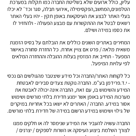
עליון, כולל ארועים שלא בשליטת החברה כמו תקלות במערכת
הטלפונים,המחשב,הפקסימילה ,אירועי חבלה, סגר וכד' לא יכלו
בעלי האתר לבצע את העיסקאות באופן תקין - יהיו בעלי האתר
רשאים לבטל את ההתקשרות עם מבצע הפעולה - ולהחזיר לו
את כספו במידה ושילם.
המחירים באתרים השונים כוללים את הובלתם על בסיס הזמנת
משאית מלאה / פרט אם צויין אחרת. כל החזרת סחורה באישור
המפעל - תחייב את המזמין בעלות ההובלה וההחזרה המלאים
לפי עלויות המיפעל.
כל לקוחות האתר/החברה וכל מידע שיצטבר מהגולשים הם נכסי
- י.ד.פרידמן בע"מ. החברה נוקטת צעדים סבירים לאבטחת
המידע והשימוש בו, עם זאת, החברה אינה יכולה לאבטח את
מערכות המידע באופן אשר ימנע חדירת בלתי מורשים ושימוש
אסור במידע. החברה / האתרים לא ישאו בכל אחריות במיקרים
של גילוי ושימוש במידע הרשום במידה של חדירת בלתי מורשים.
החברה עשויה להעביר את המידע שנימסר לה או חלקים ממנו
לצורך השלמת ביצוע העיסקה או השרות לספקים / יצרנים /