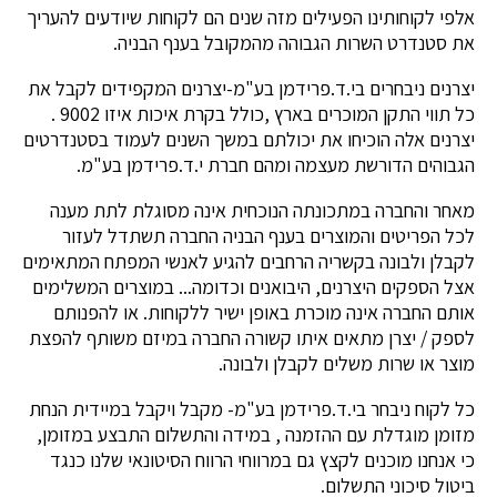
אלפי לקוחותינו הפעילים מזה שנים הם לקוחות שיודעים להעריך
את סטנדרט השרות הגבוהה מהמקובל בענף הבניה.
יצרנים ניבחרים בי.ד.פרידמן בע"מ-יצרנים המקפידים לקבל את
כל תווי התקן המוכרים בארץ ,כולל בקרת איכות איזו 9002 .
יצרנים אלה הוכיחו את יכולתם במשך השנים לעמוד בסטנדרטים
הגבוהים הדורשת מעצמה ומהם חברת י.ד.פרידמן בע"מ.
מאחר והחברה במתכונתה הנוכחית אינה מסוגלת לתת מענה
לכל הפריטים והמוצרים בענף הבניה החברה תשתדל לעזור
לקבלן ולבונה בקשריה הרחבים להגיע לאנשי המפתח המתאימים
אצל הספקים היצרנים, היבואנים וכדומה... במוצרים המשלימים
אותם החברה אינה מוכרת באופן ישיר ללקוחות. או להפנותם
לספק / יצרן מתאים איתו קשורה החברה במיזם משותף להפצת
מוצר או שרות משלים לקבלן ולבונה.
כל לקוח ניבחר בי.ד.פרידמן בע"מ- מקבל ויקבל במיידית הנחת
מזומן מוגדלת עם ההזמנה , במידה והתשלום התבצע במזומן,
כי אנחנו מוכנים לקצץ גם במרווחי הרווח הסיטונאי שלנו כנגד
ביטול סיכוני התשלום.