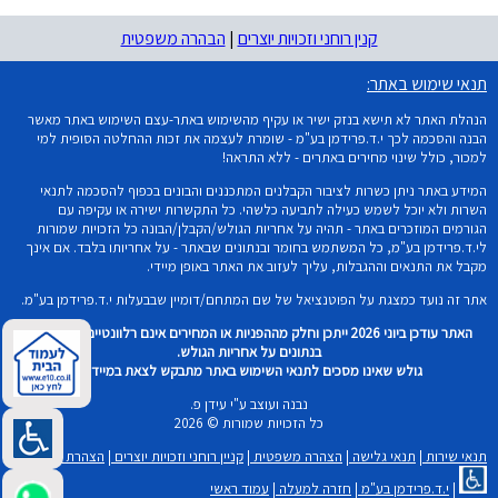
קנין רוחני וזכויות יוצרים
|
הבהרה משפטית
תנאי שימוש באתר:
הנהלת האתר לא תישא בנזק ישיר או עקיף מהשימוש באתר-עצם השימוש באתר מאשר
הבנה והסכמה לכך י.ד.פרידמן בע"מ - שומרת לעצמה את זכות ההחלטה הסופית למי
למכור, כולל שינוי מחירים באתרים - ללא התראה!
המידע באתר ניתן כשרות לציבור הקבלנים המתכננים והבונים בכפוף להסכמה לתנאי
השרות ולא יוכל לשמש כעילה לתביעה כלשהי. כל התקשרות ישירה או עקיפה עם
הגורמים המוזכרים באתר - תהיה על אחריות הגולש/הקבלן/הבונה כל הזכויות שמורות
לי.ד.פרידמן בע"מ, כל המשתמש בחומר ובנתונים שבאתר - על אחריותו בלבד. אם אינך
מקבל את התנאים וההגבלות, עליך לעזוב את האתר באופן מיידי.
אתר זה נועד כמצגת על הפוטנציאל של שם המתחם/דומיין שבבעלות י.ד.פרידמן בע"מ.
האתר עודכן ביוני 2026 ייתכן וחלק מההפניות או המחירים אינם רלוונטיים וכל שימוש
בנתונים על אחריות הגולש.
גולש שאינו מסכים לתנאי השימוש באתר מתבקש לצאת במיידית!
נבנה ועוצב ע"י עידן פ.
כל הזכויות שמורות © 2026
תנאי שירות
|
תנאי גלישה
|
הצהרה משפטית
|
קניין רוחני וזכויות יוצרים
|
הצהרת נגישות
|
י.ד.פרידמן בע"מ
|
חזרה למעלה
|
עמוד ראשי